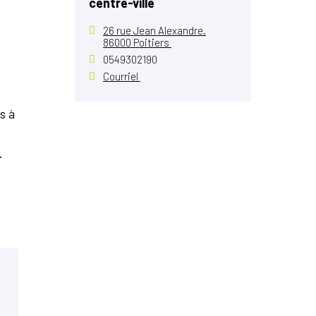
centre-ville
26 rue Jean Alexandre.
86000 Poitiers
0549302190
Courriel
s à
.