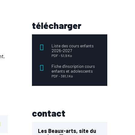
télécharger
Liste des cours enfants
2026-2027
nt.
PDF
51,9 Ko
Fiche d'inscription cours
enfants et adolescents
PDF
381,1 Ko
contact
Les Beaux-arts, site du