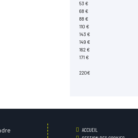
53 €
68 €
88 €
110 €
143 €
149 €
162 €
171 €
220€
ndre
ACCUEIL