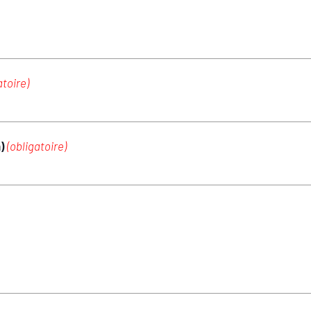
atoire)
m)
(obligatoire)